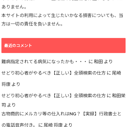
ありません。
本サイトの利用によって生じたいかなる損害についても、当
方は一切の責任を負いません。
最近のコメント
難病指定されてる病気になったかも・・・
に
和田
より
せどり初心者がやるべき【正しい】全頭検索の仕方
に
尾崎
将康
より
せどり初心者がやるべき【正しい】全頭検索の仕方
に
和田栄
司
より
古物商的にメルカリ等の仕入れはNG？【実録】行政書士と
の電話音声付き。
に
尾崎 将康
より