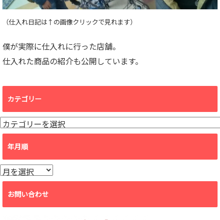
（仕入れ日記は↑の画像クリックで見れます）
僕が実際に仕入れに行った店舗。
仕入れた商品の紹介も公開しています。
カテゴリー
カ
テ
ゴ
年月順
リ
ー
年
月
順
お問い合わせ