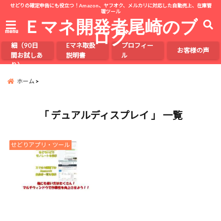
せどりの確定申告にも役立つ！Amazon、ヤフオク、メルカリに対応した自動売上、在庫管
理ツール
Ｅマネ開発者尾崎のブ
ログ
menu
Eマネの詳
細（90日
Eマネ取扱
プロフィー
お客様の声
間お試しあ
説明書
ル
り）
ホーム
「 デュアルディスプレイ 」 一覧
せどりアプリ・ツール