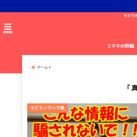
せどり
menu
Eマネの詳細
ホーム
「 
せどりノウハウ集