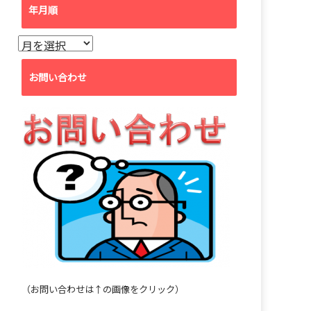
ゴ
年月順
リ
ー
年
月
順
お問い合わせ
（お問い合わせは↑の画像をクリック）