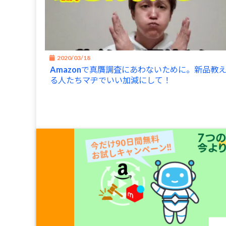
2020/03/18
Amazonで真贋調査にあわないために。新品教
る人たちマヂでいい加減にして！