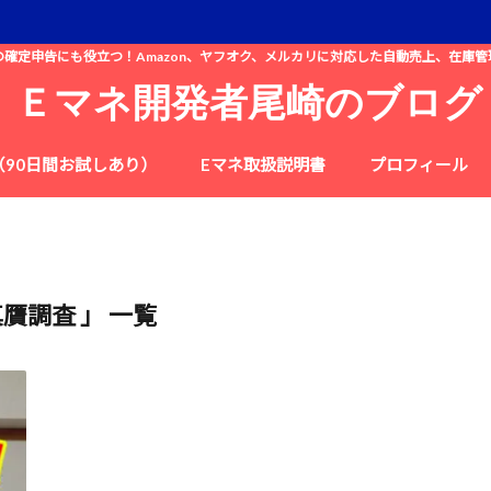
の確定申告にも役立つ！Amazon、ヤフオク、メルカリに対応した自動売上、在庫管
Ｅマネ開発者尾崎のブログ
（90日間お試しあり）
Eマネ取扱説明書
プロフィール
真贋調査 」 一覧