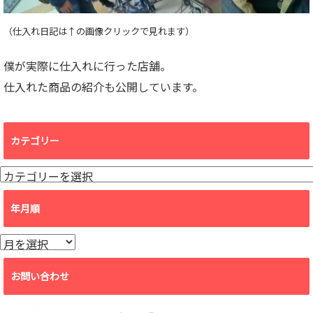
（仕入れ日記は↑の画像クリックで見れます）
僕が実際に仕入れに行った店舗。
仕入れた商品の紹介も公開しています。
カテゴリー
カ
テ
ゴ
年月順
リ
ー
年
月
順
お問い合わせ