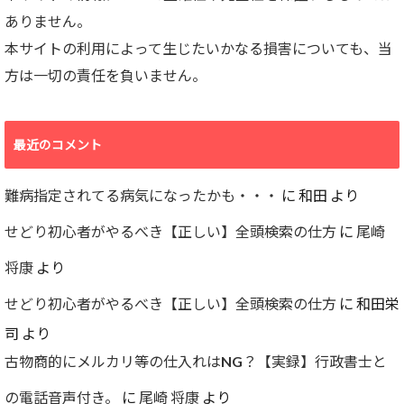
ありません。
本サイトの利用によって生じたいかなる損害についても、当
方は一切の責任を負いません。
最近のコメント
難病指定されてる病気になったかも・・・
に
和田
より
せどり初心者がやるべき【正しい】全頭検索の仕方
に
尾崎
将康
より
せどり初心者がやるべき【正しい】全頭検索の仕方
に
和田栄
司
より
古物商的にメルカリ等の仕入れはNG？【実録】行政書士と
の電話音声付き。
に
尾崎 将康
より