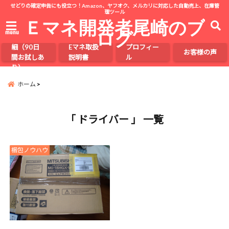
せどりの確定申告にも役立つ！Amazon、ヤフオク、メルカリに対応した自動売上、在庫管
理ツール
Ｅマネ開発者尾崎のブ
ログ
menu
Eマネの詳
細（90日
Eマネ取扱
プロフィー
お客様の声
間お試しあ
説明書
ル
り）
ホーム
「 ドライバー 」 一覧
梱包ノウハウ