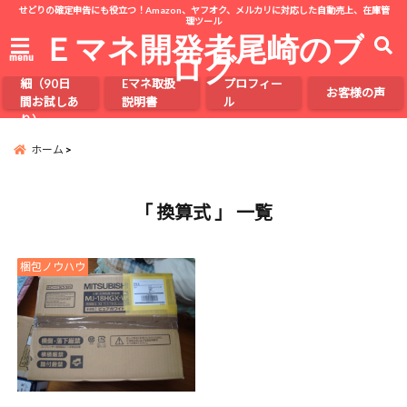
せどりの確定申告にも役立つ！Amazon、ヤフオク、メルカリに対応した自動売上、在庫管
理ツール
Ｅマネ開発者尾崎のブ
ログ
menu
Eマネの詳
細（90日
Eマネ取扱
プロフィー
お客様の声
間お試しあ
説明書
ル
り）
ホーム
「 換算式 」 一覧
梱包ノウハウ