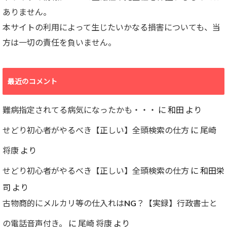
ありません。
本サイトの利用によって生じたいかなる損害についても、当
方は一切の責任を負いません。
最近のコメント
難病指定されてる病気になったかも・・・
に
和田
より
せどり初心者がやるべき【正しい】全頭検索の仕方
に
尾崎
将康
より
せどり初心者がやるべき【正しい】全頭検索の仕方
に
和田栄
司
より
古物商的にメルカリ等の仕入れはNG？【実録】行政書士と
の電話音声付き。
に
尾崎 将康
より