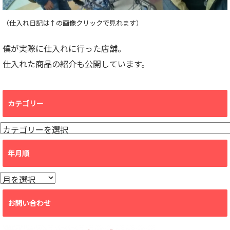
（仕入れ日記は↑の画像クリックで見れます）
僕が実際に仕入れに行った店舗。
仕入れた商品の紹介も公開しています。
カテゴリー
カ
テ
ゴ
年月順
リ
ー
年
月
順
お問い合わせ