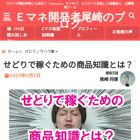
せどりの確定申告にも役立つ！Amazon、ヤフオク、メルカリに対応した自動売上、在庫管
理ツール
Ｅマネ開発者尾崎のブ
ログ
menu
Eマネの詳
細（90日
Eマネ取扱
プロフィー
お客様の声
間お試しあ
説明書
ル
り）
ホーム
せどりノウハウ集
せどりで稼ぐための商品知識とは？
WRITER
2020年5月2日
尾崎 将康