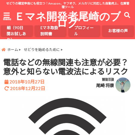
せどりの確定申告にも役立つ！Amazon、ヤフオク、メルカリに対応した自動売上、在庫管
理ツール
Ｅマネ開発者尾崎のブ
ログ
menu
Eマネの詳
細（90日
Eマネ取扱
プロフィー
お客様の声
間お試しあ
説明書
ル
り）
ホーム
せどりを始めるために
電話などの無線関連も注意が必要？
意外と知らない電波法によるリスク
WRITER
2018年10月27日
尾崎 将康
2018年12月22日