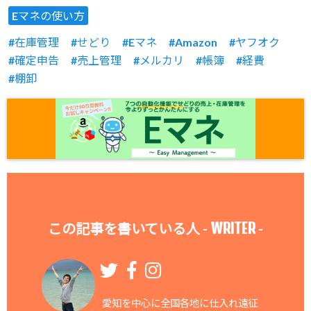
Eマネの使い方
在庫管理
せどり
Eマネ
Amazon
ヤフオク
確定申告
売上管理
メルカリ
帳簿
経費
棚卸
WRITER
この記事を書いている人 -
-
愛知を中心に全国各地に仕入れ遠征