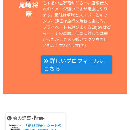
もする中古家電せどらー。店舗仕入
尾崎 将
れのイメージ強いですが電脳もやり
康
ます。趣味は卓球とスノボーとキャ
ンプ。遠征は旅行を兼ねて楽しみ、
プライベートも遊びまくるEnjoyせど
らー。その反面、仕事に対しては曲
がったがこと大っ嫌いでクソ真面目
ともよく言われます(笑)
詳しいプロフィールは
こちら
Prev
前の記事 -
-
「納品前等」シートの