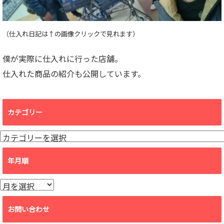
（仕入れ日記は↑の画像クリックで見れます）
僕が実際に仕入れに行った店舗。
仕入れた商品の紹介も公開しています。
カテゴリー
カ
テ
ゴ
年月順
リ
ー
年
月
順
お問い合わせ