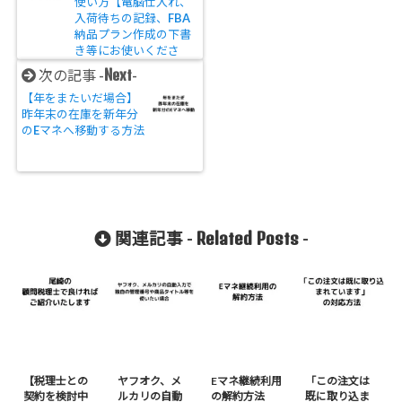
使い方【電脳仕入れ、
入荷待ちの記録、FBA
納品プラン作成の下書
き等にお使いくださ
い。】
Next
次の記事 -
-
【年をまたいだ場合】
昨年末の在庫を新年分
のEマネへ移動する方法
Related Posts
関連記事 -
-
【税理士との
ヤフオク、メ
Eマネ継続利用
「この注文は
契約を検討中
ルカリの自動
の解約方法
既に取り込ま