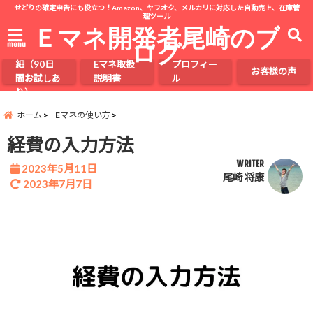
せどりの確定申告にも役立つ！Amazon、ヤフオク、メルカリに対応した自動売上、在庫管
理ツール
Ｅマネ開発者尾崎のブ
ログ
menu
Eマネの詳
細（90日
Eマネ取扱
プロフィー
お客様の声
間お試しあ
説明書
ル
り）
ホーム
Eマネの使い方
経費の入力方法
WRITER
2023年5月11日
尾崎 将康
2023年7月7日