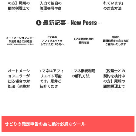
の方】尾崎の
入力で独自の
れています」
顧問税理士で
管理番号や商
の対応方法
良ければご紹
品タイトル等
介いたしま
を使いたい場
New Posts
最新記事 -
-
す。
合
オートメーシ
Eマネはアフィ
Eマネ継続利用
【税理士との
ョンエラーが
リエイト可能
の解約方法
契約を検討中
出る場合の対
です。是非ご
の方】尾崎の
処法（※絶対
紹介くださ
顧問税理士で
ではないが
い。
良ければご紹
Windows11に
介いたしま
多い）
す。
せどりの確定申告の為に絶対必須なツール