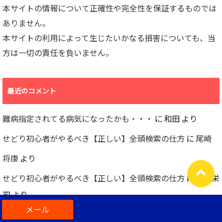
本サイトの情報について正確性や完全性を保証するものでは
ありません。
本サイトの利用によって生じたいかなる損害についても、当
方は一切の責任を負いません。
最近のコメント
難病指定されてる病気になったかも・・・
に
和田
より
せどり初心者がやるべき【正しい】全頭検索の仕方
に
尾崎
将康
より
せどり初心者がやるべき【正しい】全頭検索の仕方
に
和田栄
司
より
古物商的にメルカリ等の仕入れはNG？【実録】行政書士と