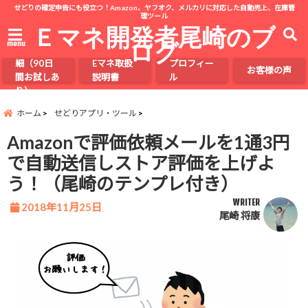
せどりの確定申告にも役立つ！Amazon、ヤフオク、メルカリに対応した自動売上、在庫管
理ツール
Ｅマネ開発者尾崎のブ
ログ
menu
Eマネの詳
細（90日
Eマネ取扱
プロフィー
お客様の声
間お試しあ
説明書
ル
り）
ホーム
せどりアプリ・ツール
Amazonで評価依頼メールを1通3円
で自動送信しストア評価を上げよ
う！（尾崎のテンプレ付き）
WRITER
2018年11月25日
尾崎 将康