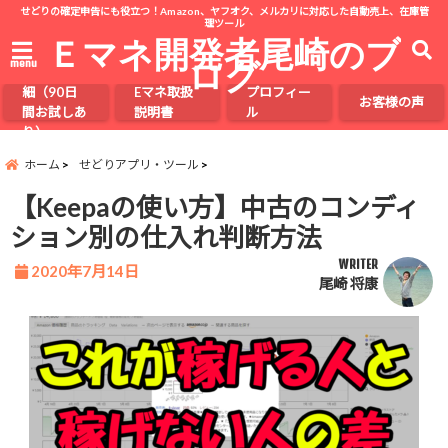
せどりの確定申告にも役立つ！Amazon、ヤフオク、メルカリに対応した自動売上、在庫管
理ツール
Ｅマネ開発者尾崎のブ
ログ
menu
Eマネの詳
細（90日
Eマネ取扱
プロフィー
お客様の声
間お試しあ
説明書
ル
り）
ホーム
せどりアプリ・ツール
【Keepaの使い方】中古のコンディ
ション別の仕入れ判断方法
WRITER
2020年7月14日
尾崎 将康