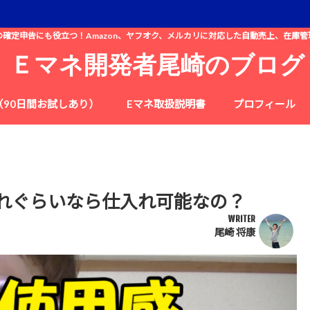
の確定申告にも役立つ！Amazon、ヤフオク、メルカリに対応した自動売上、在庫管
Ｅマネ開発者尾崎のブログ
（90日間お試しあり）
Eマネ取扱説明書
プロフィール
れぐらいなら仕入れ可能なの？
WRITER
尾崎 将康