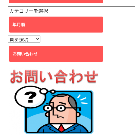
カ
テ
ゴ
年月順
リ
ー
年
月
順
お問い合わせ