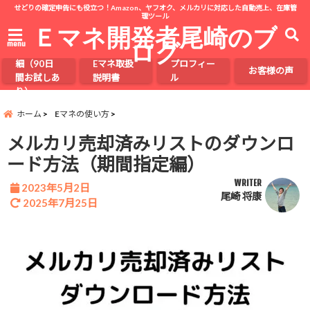
せどりの確定申告にも役立つ！Amazon、ヤフオク、メルカリに対応した自動売上、在庫管
理ツール
Ｅマネ開発者尾崎のブ
ログ
menu
Eマネの詳
細（90日
Eマネ取扱
プロフィー
お客様の声
間お試しあ
説明書
ル
り）
ホーム
Eマネの使い方
メルカリ売却済みリストのダウンロ
ード方法（期間指定編）
WRITER
2023年5月2日
尾崎 将康
2025年7月25日