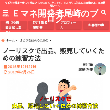
せどりの確定申告にも役立つ！Amazon、ヤフオク、メルカリに対応した自動売上、在庫管
理ツール
Ｅマネ開発者尾崎のブ
ログ
menu
Eマネの詳
細（90日
Eマネ取扱
プロフィー
お客様の声
間お試しあ
説明書
ル
り）
ホーム
せどりを始めるために
ノーリスクで出品、販売していくた
めの練習方法
WRITER
2015年12月29日
尾崎 将康
2019年2月26日