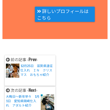
詳しいプロフィールは
こちら
Prev
前の記事 -
-
12月25日 滋賀県遠征
仕入れ ＩＮ クリス
マス おもちゃ紹介
Next
次の記事 -
-
大晦日～新年早々 1月
1日 愛知県岡崎仕入
れ アダルト紹介