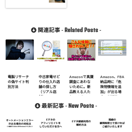
Related Posts
関連記事 -
-
電脳リサーチ
中古家電せど
Amazonで真贋
Amazon、FBA
の偽サイト判
りの仕入れ店
調査にあわな
納品時に「危
別方法
舗の探し方
いために。新
険物情報を追
（リアル店
品教える人た
加」が出る場
舗）
ちマヂでいい
合の対処法
加減にして！
New Posts
最新記事 -
-