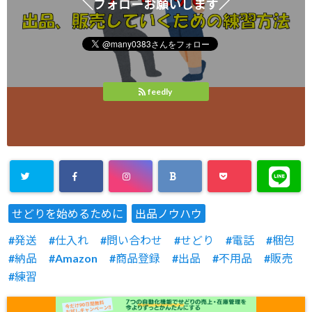
＼フォローお願いします／
feedly
せどりを始めるために
出品ノウハウ
発送
仕入れ
問い合わせ
せどり
電話
梱包
納品
Amazon
商品登録
出品
不用品
販売
練習