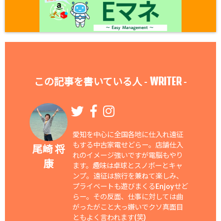
WRITER
この記事を書いている人 -
-
愛知を中心に全国各地に仕入れ遠征
もする中古家電せどらー。店舗仕入
尾崎 将
れのイメージ強いですが電脳もやり
康
ます。趣味は卓球とスノボーとキャ
ンプ。遠征は旅行を兼ねて楽しみ、
プライベートも遊びまくるEnjoyせど
らー。その反面、仕事に対しては曲
がったがこと大っ嫌いでクソ真面目
ともよく言われます(笑)