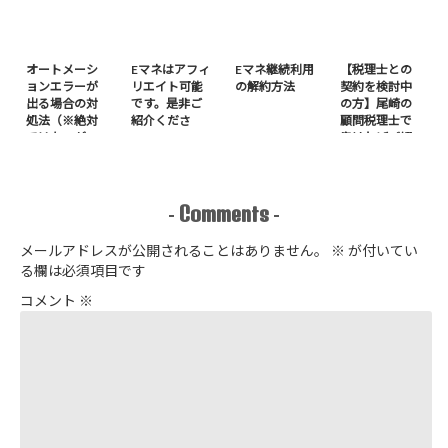
オートメーシ
Eマネはアフィ
Eマネ継続利用
【税理士との
ョンエラーが
リエイト可能
の解約方法
契約を検討中
出る場合の対
です。是非ご
の方】尾崎の
処法（※絶対
紹介くださ
顧問税理士で
ではないが
い。
良ければご紹
Windows11に
介いたしま
多い）
す。
Comments
-
-
メールアドレスが公開されることはありません。
※
が付いてい
る欄は必須項目です
コメント
※