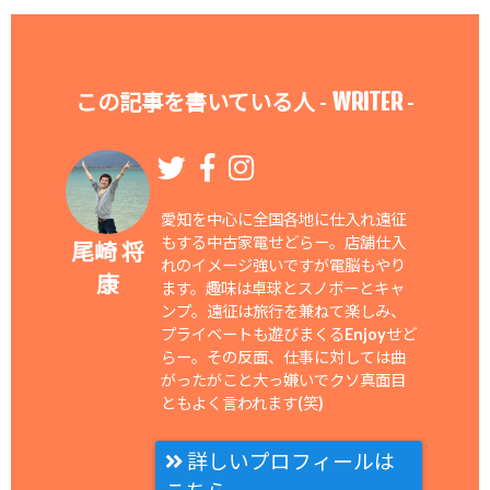
WRITER
この記事を書いている人 -
-
愛知を中心に全国各地に仕入れ遠征
もする中古家電せどらー。店舗仕入
尾崎 将
れのイメージ強いですが電脳もやり
康
ます。趣味は卓球とスノボーとキャ
ンプ。遠征は旅行を兼ねて楽しみ、
プライベートも遊びまくるEnjoyせど
らー。その反面、仕事に対しては曲
がったがこと大っ嫌いでクソ真面目
ともよく言われます(笑)
詳しいプロフィールは