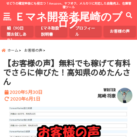
せどりの確定申告にも役立つ！Amazon、ヤフオク、メルカリに対応した自動売上、在庫管
理ツール
Ｅマネ開発者尾崎のブ
ログ
menu
Eマネの詳
細（90日
Eマネ取扱
プロフィー
お客様の声
間お試しあ
説明書
ル
り）
ホーム
お客様の声
【お客様の声】無料でも稼げて有料
でさらに伸びた！高知県のめたんさ
ん
WRITER
2020年5月30日
尾崎 将康
2020年6月1日