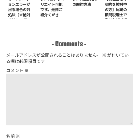
ョンエラーが
リエイト可能
の解約方法
契約を検討中
出る場合の対
です。是非ご
の方】尾崎の
処法（※絶対
紹介くださ
顧問税理士で
ではないが
い。
良ければご紹
Windows11に
介いたしま
多い）
す。
Comments
-
-
メールアドレスが公開されることはありません。
※
が付いてい
る欄は必須項目です
コメント
※
名前
※