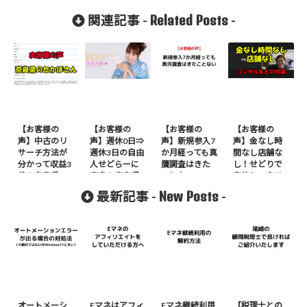
Related Posts
関連記事 -
-
【お客様の
【お客様の
【お客様の
【お客様の
声】中古のリ
声】週休0日⇒
声】新規参入7
声】金なし時
サーチ方法が
週休3日の自由
か月経っても真
間なし店舗な
分かって収益3
人せどらーに
贋調査はきた
し！せどりで
倍！奈良県の
変身！東京都
ことない
家族との幸せ
たかぼさん
の尾藤さん
を掴んでいる
New Posts
最新記事 -
-
コンサル生と
の対談（中村
さん）
オートメーシ
Eマネはアフィ
Eマネ継続利用
【税理士との