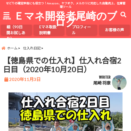
せどりの確定申告にも役立つ！Amazon、ヤフオク、メルカリに対応した自動売上、在庫管
理ツール
Ｅマネ開発者尾崎のブ
ログ
menu
Eマネの詳
細（90日
Eマネ取扱
プロフィー
お客様の声
間お試しあ
説明書
ル
り）
ホーム
仕入れ日記
【徳島県での仕入れ】仕入れ合宿2
日目（2020年10月20日）
WRITER
2020年11月3日
尾崎 将康